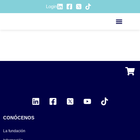
Login
Repasemos lo
ACCIÓN SOCIOSANITA
aprendido…
CONÓCENOS
La fundación